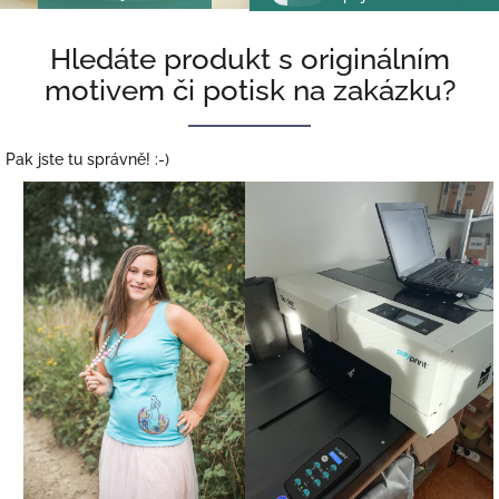
H
Hledáte produkt s originálním
l
motivem či potisk na zakázku?
e
d
á
Pak jste tu správně! :-)
t
e
p
r
o
d
u
k
t
s
o
r