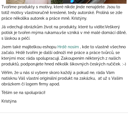
i
Tvoříme produkty s motivy, které nikde jinde nenajdete. Jsou to
totiž motivy vlastnoručně kreslené, tedy autorské. Prolíná se zde
g
práce několika autorek a práce mně, Kristýny.
i
Já vdechuji obrázkům život na produkty, které tu vidíte.Veškerý
n
potisk je tvořen mýma rukama,vše vzniká v mé malé domácí dílně,
á
s láskou a péčí.
l
Jsem také majitelkou eshopu
Hrdě nosím
, kde to vlastně všechno
n
začalo. Hrdě tvořím je další odnoží mé práce a práce tvůrců, se
í
kterými moc ráda spolupracuji. Zakoupením některých z našich
produktů, podporujete hned několik šikovných českých ručiček. :-)
m
m
Věřím, že u nás si vybere skoro každý a pokud ne, ráda Vám
natisknu Váš vlastní originální produkt na zakázku, ať už s Vaším
o
obrázkem či logem firmy apod.
t
Těším se na spolupráci!
i
Kristýna
v
e
Z
m
á
č