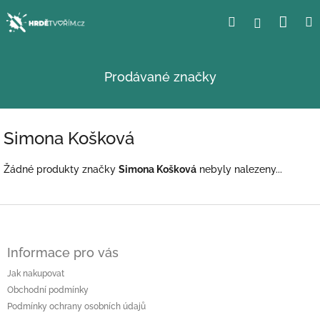
Přejít
Nák
Hledat
Přihlášení
na
obsah
koší
Prodávané značky
Simona Košková
Žádné produkty značky
Simona Košková
nebyly nalezeny...
Z
á
p
Informace pro vás
a
t
Jak nakupovat
í
Obchodní podmínky
Podmínky ochrany osobních údajů