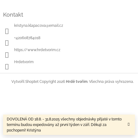
Kontakt
kristyna.klapacova
@
email.cz
+420608784018
https://www.hrdetvorim.cz
Hrdetvorim
Copyright 2026
Hrdě tvořím
. Všechna práva vyhrazena.
Vytvořil Shoptet
DOVOLENÁ OD 18.8. - 31.8.2025 všechny objednávky přijaté v tomto
termínu budou expedovány až první týden v září. Děkuji za
pochopení! Kristýna